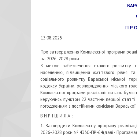
ВАР
____
П Р О
13.08.2025
Про затвердження Комплексної програми реаліз
на 2026-2028 роки
З метою забезпечення сталого розвитку те
населенню, підвищення життєвого рівня та 
соціального розвитку Вараської міської те
кодексу України, розпорядження міського го
Комплексної програми реалізації питань будів
керуючись пунктом 22 частини першої статті 2
погодженням з постійними комісіями Вараської 
В И Р І Ш И Л А :
1. Затвердити Комплексну програму реалізаці
2026-2028 роки № 4330-ПР-64(далі - Програма),