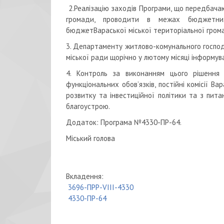
2.Реалізацію заходів Програми, що передбача
громади, проводити в межах бюджетних
бюджетВараської міської територіальної гром
3. Департаменту житлово-комунального господ
міської ради щорічно у лютому місяці інформув
4. Контроль за виконанням цього рішення п
функціональних обов’язків, постійні комісії В
розвитку та інвестиційної політики та з пита
благоустрою.
Додаток: Програма №4330-ПР-64.
Міський голова Олек
Вкладення:
3696-ПРР-VIII-4330
4330-ПР-64