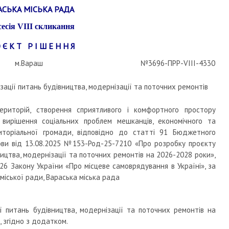
АСЬКА МІСЬКА РАДА
сесія
VIII
скликання
 Є К Т Р І Ш Е Н Н Я
м.Вараш
№3696-ПРР-VIII-4330
ації питань будівництва, модернізації та поточних ремонтів
риторій, створення сприятливого і комфортного простору
вирішення соціальних проблем мешканців, економічного та
риторіальної громади, відповідно до статті 91 Бюджетного
лови від 13.08.2025 №153-Род-25-7210 «Про розробку проєкту
ництва, модернізації та поточних ремонтів на 2026-2028 роки»,
6 Закону України «Про місцеве самоврядування в Україні», за
міської ради, Вараська міська рада
ї питань будівництва, модернізації та поточних ремонтів на
 згідно з додатком.