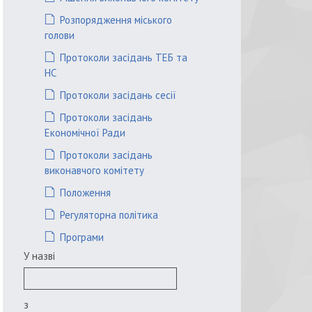
Розпорядження міського
голови
Протоколи засідань ТЕБ та
НС
Протоколи засідань сесії
Протоколи засідань
Економічної Ради
Протоколи засідань
виконавчого комітету
Положення
Регуляторна політика
Програми
У назві
з