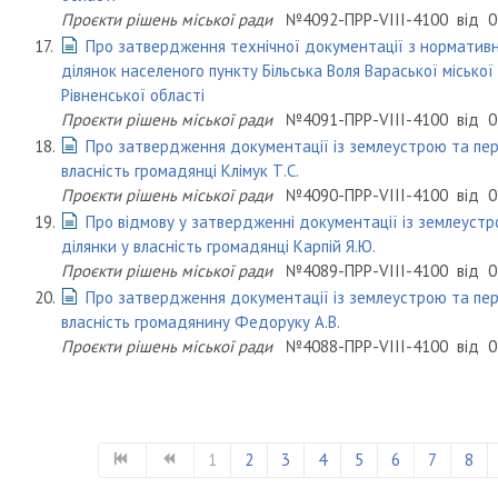
Проєкти рішень міської ради
№4092-ПРР-VIII-4100
від
0
17.
Про затвердження технічної документації з нормативн
ділянок населеного пункту Більська Воля Вараської місько
Рівненської області
Проєкти рішень міської ради
№4091-ПРР-VIII-4100
від
0
18.
Про затвердження документації із землеустрою та пер
власність громадянці Клімук Т.С.
Проєкти рішень міської ради
№4090-ПРР-VIII-4100
від
0
19.
Про відмову у затвердженні документації із землеустр
ділянки у власність громадянці Карпій Я.Ю.
Проєкти рішень міської ради
№4089-ПРР-VIII-4100
від
0
20.
Про затвердження документації із землеустрою та пер
власність громадянину Федоруку А.В.
Проєкти рішень міської ради
№4088-ПРР-VIII-4100
від
0
1
2
3
4
5
6
7
8