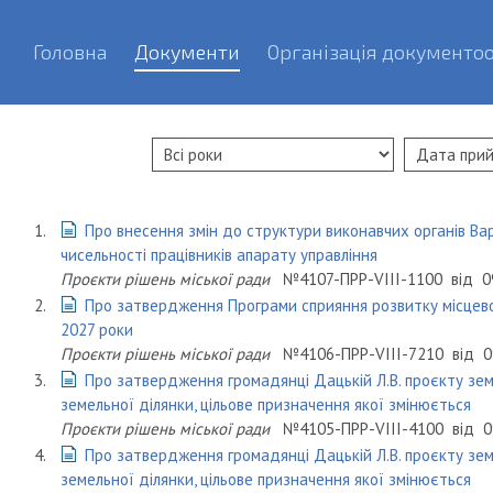
Головна
Документи
Організація документоо
1.
Про внесення змін до структури виконавчих органів Вар
чисельності працівників апарату управління
Проєкти рішень міської ради
№4107-ПРР-VIII-1100
від
0
2.
Про затвердження Програми сприяння розвитку місцев
2027 роки
Проєкти рішень міської ради
№4106-ПРР-VIII-7210
від
0
3.
Про затвердження громадянці Дацькій Л.В. проєкту з
земельної ділянки, цільове призначення якої змінюється
Проєкти рішень міської ради
№4105-ПРР-VIII-4100
від
0
4.
Про затвердження громадянці Дацькій Л.В. проєкту з
земельної ділянки, цільове призначення якої змінюється