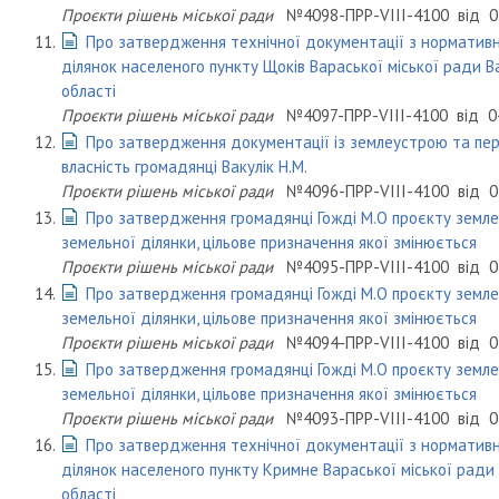
Проєкти рішень міської ради
№4098-ПРР-VIII-4100
від
0
11.
Про затвердження технічної документації з нормативн
ділянок населеного пункту Щоків Вараської міської ради В
області
Проєкти рішень міської ради
№4097-ПРР-VIII-4100
від
0
12.
Про затвердження документації із землеустрою та пер
власність громадянці Вакулік Н.М.
Проєкти рішень міської ради
№4096-ПРР-VIII-4100
від
0
13.
Про затвердження громадянці Гожді М.О проєкту земл
земельної ділянки, цільове призначення якої змінюється
Проєкти рішень міської ради
№4095-ПРР-VIII-4100
від
0
14.
Про затвердження громадянці Гожді М.О проєкту земл
земельної ділянки, цільове призначення якої змінюється
Проєкти рішень міської ради
№4094-ПРР-VIII-4100
від
0
15.
Про затвердження громадянці Гожді М.О проєкту земл
земельної ділянки, цільове призначення якої змінюється
Проєкти рішень міської ради
№4093-ПРР-VIII-4100
від
0
16.
Про затвердження технічної документації з нормативн
ділянок населеного пункту Кримне Вараської міської ради
області