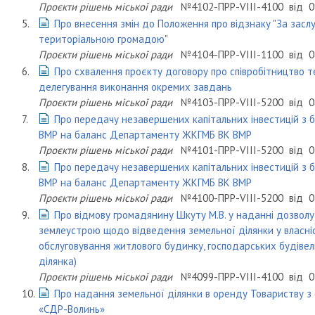
Проєкти рішень міської ради
№4102-ПРР-VIII-4100
від
0
5.
Про внесення змін до Положення про відзнаку "За засл
територіальною громадою"
Проєкти рішень міської ради
№4104-ПРР-VIII-1100
від
0
6.
Про схвалення проєкту договору про співробітництво т
делегування виконання окремих завдань
Проєкти рішень міської ради
№4103-ПРР-VIII-5200
від
0
7.
Про передачу незавершених капітальних інвестицій з б
ВМР на баланс Департаменту ЖКГМБ ВК ВМР
Проєкти рішень міської ради
№4101-ПРР-VIII-5200
від
0
8.
Про передачу незавершених капітальних інвестицій з б
ВМР на баланс Департаменту ЖКГМБ ВК ВМР
Проєкти рішень міської ради
№4100-ПРР-VIII-5200
від
0
9.
Про відмову громадянину Шкуту М.В. у наданні дозвол
землеустрою щодо відведення земельної ділянки у власніс
обслуговування житлового будинку, господарських будівел
ділянка)
Проєкти рішень міської ради
№4099-ПРР-VIII-4100
від
0
10.
Про надання земельної ділянки в оренду Товариству з
«СДР-Волинь»