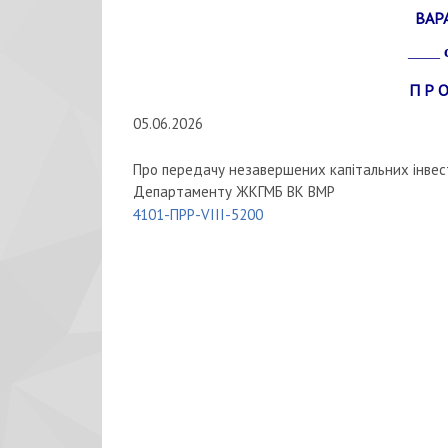
ВАР
____
П Р О
05.06.2026
Про передачу незавершених капітальних інвест
Департаменту ЖКГМБ ВК ВМР
4101-ПРР-VIII-5200