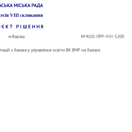
АСЬКА МІСЬКА РАДА
сесія
VIII
скликання
 Є К Т Р І Ш Е Н Н Я
м.Вараш
№4101-ПРР-VIII-5200
ицій з балансу управління освіти ВК ВМР на баланс