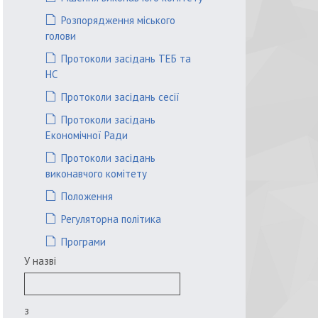
Розпорядження міського
голови
Протоколи засідань ТЕБ та
НС
Протоколи засідань сесії
Протоколи засідань
Економічної Ради
Протоколи засідань
виконавчого комітету
Положення
Регуляторна політика
Програми
У назві
з