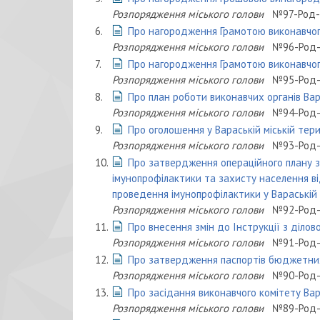
Розпорядження міського голови
№97-Род-
6.
Про нагородження Грамотою виконавчог
Розпорядження міського голови
№96-Род-
7.
Про нагородження Грамотою виконавчог
Розпорядження міського голови
№95-Род-
8.
Про план роботи виконавчих органів Вар
Розпорядження міського голови
№94-Род-
9.
Про оголошення у Вараській міській тер
Розпорядження міського голови
№93-Род-
10.
Про затвердження операційного плану зах
імунопрофілактики та захисту населення ві
проведення імунопрофілактики у Вараській
Розпорядження міського голови
№92-Род-
11.
Про внесення змін до Інструкції з ділов
Розпорядження міського голови
№91-Род-
12.
Про затвердження паспортів бюджетних
Розпорядження міського голови
№90-Род-
13.
Про засідання виконавчого комітету Вар
Розпорядження міського голови
№89-Род-