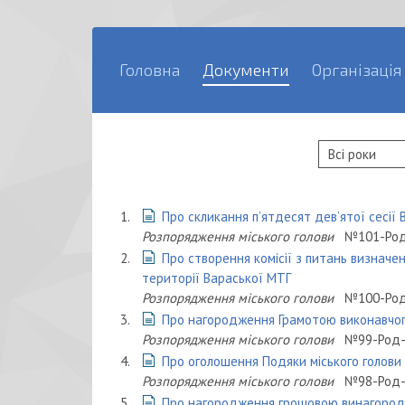
Головна
Документи
Організація
1.
Про скликання п’ятдесят дев’ятої сесії 
Розпорядження міського голови
№101-Род
2.
Про створення комісії з питань визначе
території Вараської МТГ
Розпорядження міського голови
№100-Род
3.
Про нагородження Грамотою виконавчог
Розпорядження міського голови
№99-Род-
4.
Про оголошення Подяки міського голов
Розпорядження міського голови
№98-Род-
5.
Про нагородження грошовою винагоро