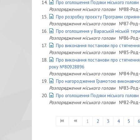
14.
Про оголошення Подяки міського голови
Розпорядження міського голови
№88-Род-
15.
Про розробку проєкту Програми сприянн
Розпорядження міського голови
№87-Род-
16.
Про оголошення у Вараській міській тер
Розпорядження міського голови
№86-Род-
17.
Про виконання постанови про стягнення
Розпорядження міського голови
№85-Род-
18.
Про виконання постанови про стягнення
року №80928896
Розпорядження міського голови
№84-Род-
19.
Про нагородження Грамотою виконавчог
Розпорядження міського голови
№83-Род-
20.
Про оголошення Подяки міського голови
Розпорядження міського голови
№82-Род-
1
2
3
4
5