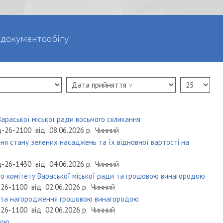
 документообігу
Вараської міської ради восьмого скликання
-26-2100
від
08.06.2026 р.
Чинний
ння стану зелених насаджень та їх відновної вартості на
-26-1430
від
04.06.2026 р.
Чинний
о комітету Вараської міської ради та грошовою винагородою
26-1100
від
02.06.2026 р.
Чинний
и та нагородження грошовою винагородою
26-1100
від
02.06.2026 р.
Чинний
дою