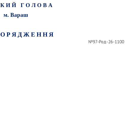
 К И Й Г О Л О В А
м. Вараш
 О Р Я Д Ж Е Н Н Я
№97-Род-26-1100