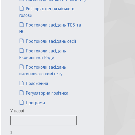
Розпорядження міського
голови
Протоколи засідань ТЕБ та
НС
Протоколи засідань сесії
Протоколи засідань
Економічної Ради
Протоколи засідань
виконавчого комітету
Положення
Регуляторна політика
Програми
У назві
з