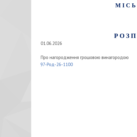
М І С Ь
Р О З П
01.06.2026
Про нагородження грошовою винагородою
97-Род-26-1100