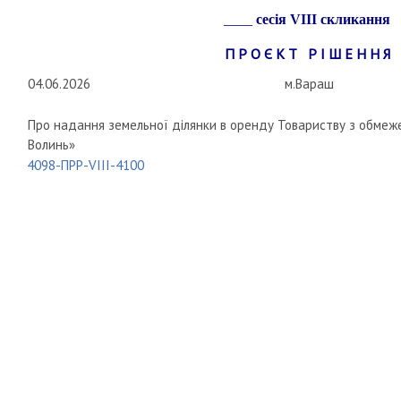
____
сесія
VIII
скликання
П Р О Є К Т Р І Ш Е Н Н Я
04.06.2026
м.Вараш
Про надання земельної ділянки в оренду Товариству з обмеж
Волинь»
4098-ПРР-VIII-4100