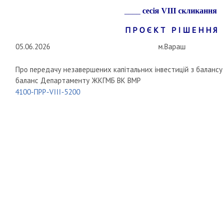
____
сесія
VIII
скликання
П Р О Є К Т Р І Ш Е Н Н Я
05.06.2026
м.Вараш
Про передачу незавершених капітальних інвестицій з балансу 
баланс Департаменту ЖКГМБ ВК ВМР
4100-ПРР-VIII-5200