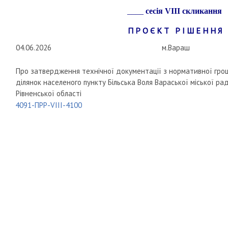
____
сесія
VIII
скликання
П Р О Є К Т Р І Ш Е Н Н Я
04.06.2026
м.Вараш
Про затвердження технічної документації з нормативної гро
ділянок населеного пункту Більська Воля Вараської міської ра
Рівненської області
4091-ПРР-VIII-4100