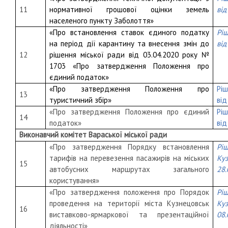
11
нормативної грошової оцінки земель
від
населеного пункту Заболоття
»
«
Про встановлення ставок єдиного податку
Рі
на період дії карантину та внесення змін до
від
12
рішення міської ради від 03.04.2020 року №
1703 «Про затвердження Положення про
єдиний податок»
«
Про затвердження Положення про
Рі
13
туристичний збір
»
від
«Про затвердження Положення про єдиний
Рі
14
податок»
від
Виконавчий комітет Вараської міської ради
«Про затвердження Порядку встановлення
Рі
тарифів на перевезення пасажирів на міських
Ку
15
автобусних маршрутах загального
28
користування»
«Про затвердження положення про Порядок
Рі
проведення на території міста Кузнецовськ
Ку
16
виставково-ярмаркової та презентаційної
08
діяльності»