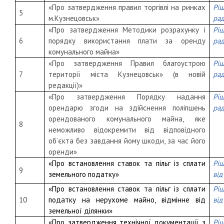
«Про затвердження правил торгівлі на ринках
Рі
5
м.Кузнецовськ»
рад
«Про затвердження Методики розрахунку і
Рі
6
порядку використання плати за оренду
рад
комунального майна»
«Про затвердження Правил благоустрою
Рі
7
території міста Кузнецовськ» (в новій
рад
редакції)»
«Про затвердження Порядку надання
Рі
орендарю згоди на здійснення поліпшень
рад
орендованого комунального майна, яке
8
неможливо відокремити від відповідного
об’єкта без завдання йому шкоди, за час його
оренди»
«
Про встановлення ставок та пільг із сплати
Рі
9
земельного податку
»
від
«Про встановлення ставок та пільг із сплати
Рі
10
податку на нерухоме майно, відмінне від
від
земельної ділянки»
«
Про затвердження технічної документації з
Рі