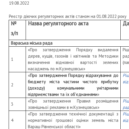
19.08.2022
Реєстр діючих регуляторних актів станом на 01.08.2022 року
№
Назва регуляторного акта
Да
з/п
Вараська міська рада
«Про затвердження Порядку видалення
Рі
дерев, кущів, газонів і квітників та Методики
ра
1
визначення відновної вартості зелених
(па
насаджень по м.Кузнецовськ»
«
Про затвердження Порядку відрахування до
Рі
бюджету міста частини чистого прибутку
від
2
(доходу) комунальними унітарними
підприємствами та їх об'єднаннями
»
«Про затвердження Правил розміщення
Рі
3
зовнішньої реклами в м.Кузнецовськ»
рад
«Про затвердження технічної документації з
Рі
4
нормативної грошової оцінки земель міста
від
Вараш Рівненської області»