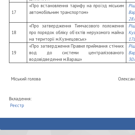
«Про встановлення тарифу на проїзд міським
Рі
17
автомобільним транспортом»
Ва
28
«Про затвердження Тимчасового положення
Рі
18
про порядок обліку об’єктів нерухомого майна
Ку
на території м.Кузнецовськ»
17.
«Про затвердження Правил приймання стічних
Рі
19
вод до системи централізованого
Ва
водовідведення м.Вараш»
30
Міський голова
Олекса
Вкладення:
Реєстр