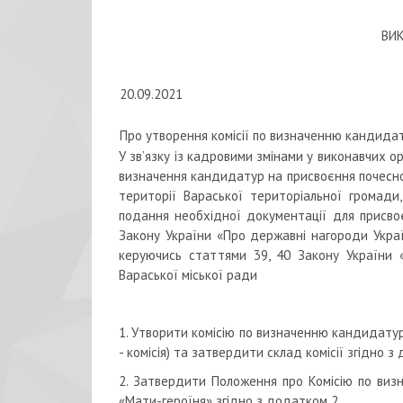
ВИ
20.09.2021
Про утворення комісії по визначенню кандидат
У зв’язку із кадровими змінами у виконавчих 
визначення кандидатур на присвоєння почесног
території Вараської територіальної громади
подання необхідної документації для присвоє
Закону України «Про державні нагороди Украї
керуючись статтями 39, 40 Закону України «
Вараської міської ради
1. Утворити комісію по визначенню кандидатур
- комісія) та затвердити склад комісії згідно з
2. Затвердити Положення про Комісію по виз
«Мати-героїня» згідно з додатком 2.