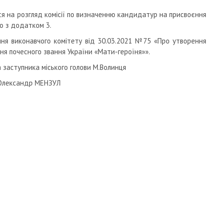
ься на розгляд комісії по визначенню кандидатур на присвоєння
о з додатком 3.
ння виконавчого комітету від 30.03.2021 №75 «Про утворення
ня почесного звання України «Мати-героїня»».
 заступника міського голови М.Волинця
др МЕНЗУЛ