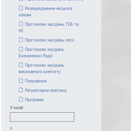
Розпорядження міського
голови
Протоколи засідань ТЕБ та
НС
Протоколи засідань сесії
Протоколи засідань
Економічної Ради
Протоколи засідань
виконавчого комітету
Положення
Регуляторна політика
Програми
У назві
з