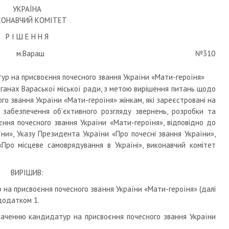
УКРАЇНА
КОНАВЧИЙ КОМІТЕТ
Р І Ш Е Н Н Я
м.Вараш
№310
ур на присвоєння почесного звання України «Мати-героїня»
органах Вараської міської ради, з метою вирішення питань щодо
о звання України «Мати-героїня» жінкам, які зареєстровані на
, забезпечення об’єктивного розгляду звернень, розробки та
ння почесного звання України «Мати-героїня», відповідно до
ни», Указу Президента України «Про почесні звання України»,
Про місцеве самоврядування в Україні», виконавчий комітет
ВИРІШИВ:
 на присвоєння почесного звання України «Мати-героїня» (далі
 додатком 1.
наченню кандидатур на присвоєння почесного звання України