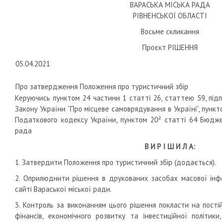
ВАРАСЬКА МІСЬКА РАДА
РІВНЕНСЬКОЇ ОБЛАСТІ
Восьме скликання
Проєкт РІШЕННЯ
05.04.2021
Про затвердження Положення про туристичний збір
Керуючись пунктом 24 частини 1 статті 26, статтею 59, підп
Закону України “Про місцеве самоврядування в Україні”, пункт
Податкового кодексу України, пунктом 20² статті 64 Бюдже
рада
В И Р І Ш И Л А:
1. Затвердити Положення про туристичний збір (додається).
2. Оприлюднити рішення в друкованих засобах масової інфо
сайті Вараської міської ради.
3. Контроль за виконанням цього рішення покласти на пості
фінансів, економічного розвитку та інвестиційної політики