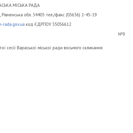
АСЬКА МІСЬКА РАДА
 Рівненська обл. 34403 тел./факс (03636) 2-45-19
-rada.gov.ua
код ЄДРПОУ 35056612
№9
ої сесії Вараської міської ради восьмого скликання