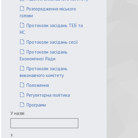
Розпорядження міського
голови
Протоколи засідань ТЕБ та
НС
Протоколи засідань сесії
Протоколи засідань
Економічної Ради
Протоколи засідань
виконавчого комітету
Положення
Регуляторна політика
Програми
У назві
з