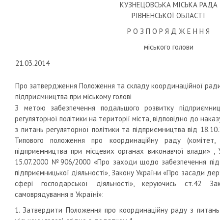
КУЗНЕЦОВСЬКА МІСЬКА РАДА
РІВНЕНСЬКОЇ ОБЛАСТІ
Р О З П О Р Я Д Ж Е Н Н Я
міського голови
21.03.2014
Про затвердження Положення та складу координаційної ради
підприємництва при міському голові
З метою забезпечення подальшого розвитку підприємниц
регуляторної політики на території міста, відповідно до нака
з питань регуляторної політики та підприємництва від 18.
Типового положення про координаційну раду (комітет, 
підприємництва при місцевих органах виконавчої влади» , 
15.07.2000 №906/2000 «Про заходи щодо забезпечення під
підприємницької діяльності», Закону України «Про засади дер
сфері господарської діяльності», керуючись ст.42 З
самоврядування в Україні»:
1. Затвердити Положення про координаційну раду з питань