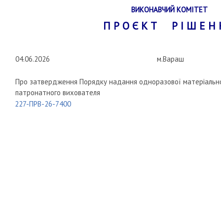
ВИКОНАВЧИЙ КОМІТЕТ
П Р О Є К Т Р І Ш Е Н 
04.06.2026
м.Вараш
Про затвердження Порядку надання одноразової матеріальної
патронатного вихователя
227-ПРВ-26-7400