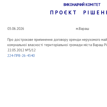
ВИКОНАВЧИЙ КОМІТЕТ
П Р О Є К Т Р І Ш Е Н 
03.06.2026
м.Вараш
Про дострокове припинення договору оренди нерухомого май
комунальної власності територіальної громади міста Вараш Рі
22.05.2012 №5/12
224-ПРВ-26-4340