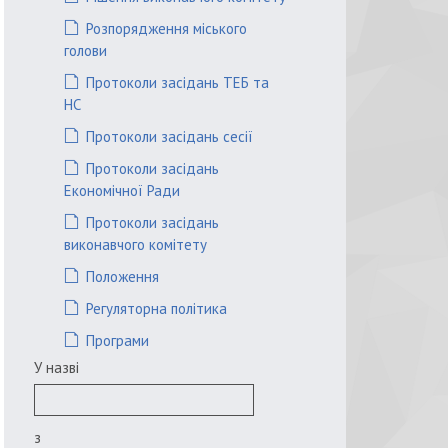
Розпорядження міського
голови
Протоколи засідань ТЕБ та
НС
Протоколи засідань сесії
Протоколи засідань
Економічної Ради
Протоколи засідань
виконавчого комітету
Положення
Регуляторна політика
Програми
У назві
з