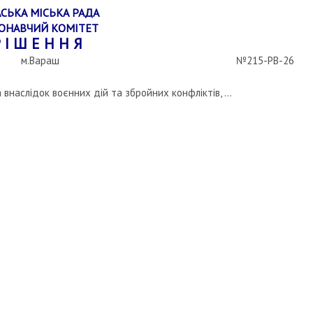
СЬКА МІСЬКА РАДА
ОНАВЧИЙ КОМІТЕТ
 І Ш Е Н Н Я
м.Вараш
№215-РВ-26
наслідок воєнних дій та збройних конфліктів, ...