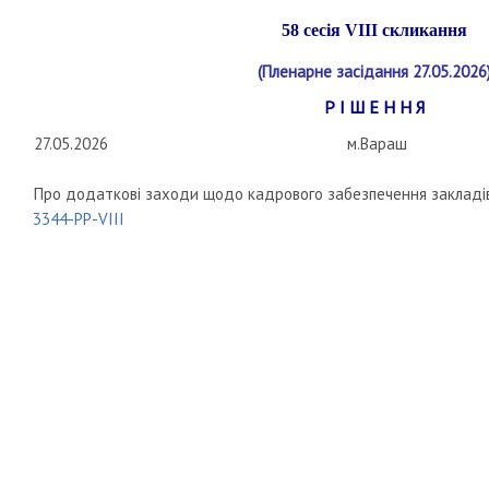
58 сесія
VIII
скликання
(Пленарне засідання 27.05.2026
Р І Ш Е Н Н Я
27.05.2026
м.Вараш
Про додаткові заходи щодо кадрового забезпечення закладів
3344-РР-VIII