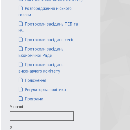
Розпорядження міського
голови
Протоколи засідань ТЕБ та
НС
Протоколи засідань сесії
Протоколи засідань
Економічної Ради
Протоколи засідань
виконавчого комітету
Положення
Регуляторна політика
Програми
У назві
з