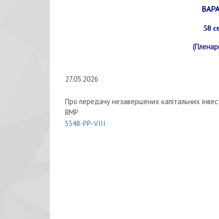
ВАРА
58 с
(Пленар
27.05.2026
Про передачу незавершених капітальних інве
ВМР
3348-РР-VIII