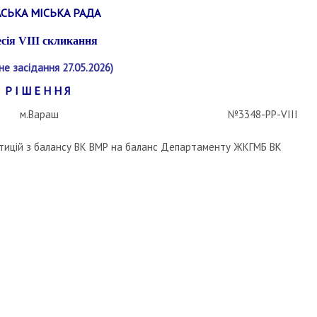
СЬКА МІСЬКА РАДА
есія
VIII
скликання
не засідання 27.05.2026)
Р І Ш Е Н Н Я
м.Вараш
№3348-РР-VIII
стицій з балансу ВК ВМР на баланс Департаменту ЖКГМБ ВК