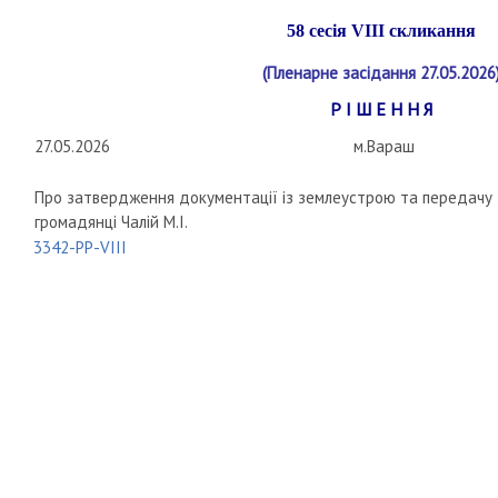
58 сесія
VIII
скликання
(Пленарне засідання 27.05.2026
Р І Ш Е Н Н Я
27.05.2026
м.Вараш
Про затвердження документації із землеустрою та передачу з
громадянці Чалій М.І.
3342-РР-VIII