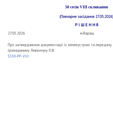
58 сесія
VIII
скликання
(Пленарне засідання 27.05.2026
Р І Ш Е Н Н Я
27.05.2026
м.Вараш
Про затвердження документації із землеустрою та передачу з
громадянину Левончуку О.В.
3339-РР-VIII