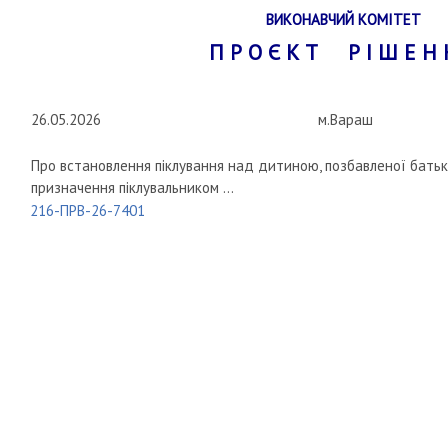
ВИКОНАВЧИЙ КОМІТЕТ
П Р О Є К Т Р І Ш Е Н 
26.05.2026
м.Вараш
Про встановлення піклування над дитиною, позбавленої батьків
призначення піклувальником ...
216-ПРВ-26-7401