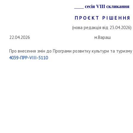
____
сесія
VIII
скликання
П Р О Є К Т Р І Ш Е Н Н Я
(нова редакція від 23.04.2026)
22.04.2026
м.Вараш
Про внесення змін до Програми розвитку культури та туризму
4039-ПРР-VIII-5110