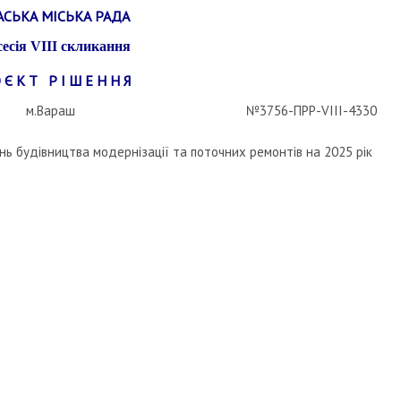
АСЬКА МІСЬКА РАДА
сесія
VIII
скликання
 Є К Т Р І Ш Е Н Н Я
м.Вараш
№3756-ПРР-VIII-4330
нь будівництва модернізації та поточних ремонтів на 2025 рік