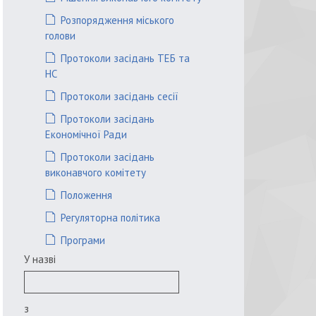
Розпорядження міського
голови
Протоколи засідань ТЕБ та
НС
Протоколи засідань сесії
Протоколи засідань
Економічної Ради
Протоколи засідань
виконавчого комітету
Положення
Регуляторна політика
Програми
У назві
з