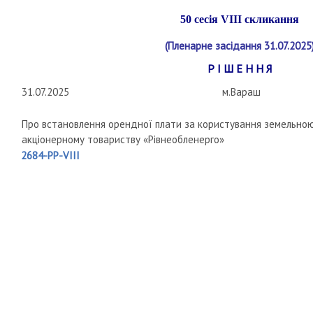
50 сесія
VIII
скликання
(Пленарне засідання 31.07.2025
Р І Ш Е Н Н Я
31.07.2025
м.Вараш
Про встановлення орендної плати за користування земельно
акціонерному товариству «Рівнеобленерго»
2684-РР-VIII