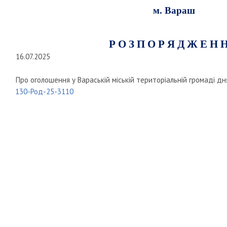
м. Вараш
Р О З П О Р Я Д Ж Е Н 
16.07.2025
Про оголошення у Вараській міській територіальній громаді д
130-Род-25-3110