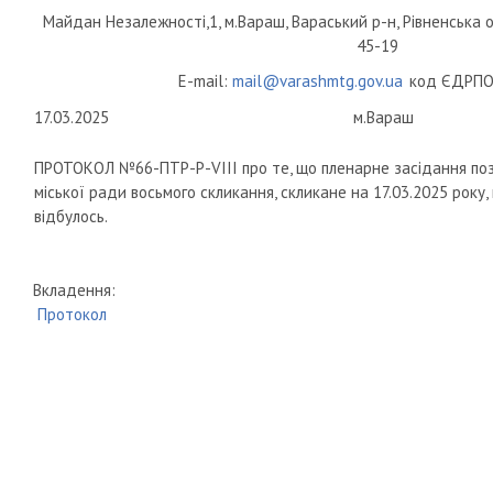
Майдан Незалежності,1, м.Вараш, Вараський р-н, Рівненська о
45-19
E-mail:
mail@varashmtg.gov.ua
код ЄДРПО
17.03.2025
м.Вараш
ПРОТОКОЛ №66-ПТР-Р-VIII про те, що пленарне засідання поза
міської ради восьмого скликання, скликане на 17.03.2025 року, 
відбулось.
Вкладення:
Протокол