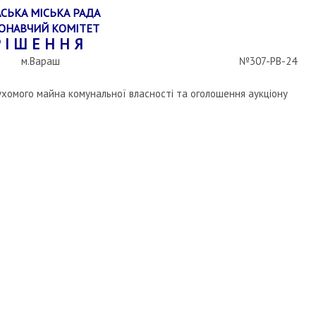
СЬКА МІСЬКА РАДА
ОНАВЧИЙ КОМІТЕТ
 І Ш Е Н Н Я
м.Вараш
№307-РВ-24
хомого майна комунальної власності та оголошення аукціону