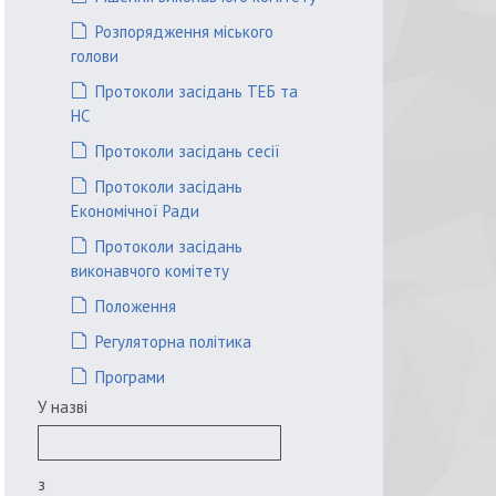
Розпорядження міського
голови
Протоколи засідань ТЕБ та
НС
Протоколи засідань сесії
Протоколи засідань
Економічної Ради
Протоколи засідань
виконавчого комітету
Положення
Регуляторна політика
Програми
У назві
з