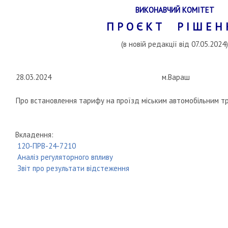
ВИКОНАВЧИЙ КОМІТЕТ
П Р О Є К Т Р І Ш Е Н 
(в новій редакції від 07.05.2024)
28.03.2024
м.Вараш
Про встановлення тарифу на проїзд міським автомобільним т
Вкладення:
120-ПРВ-24-7210
Аналіз регуляторного впливу
Звіт про результати відстеження