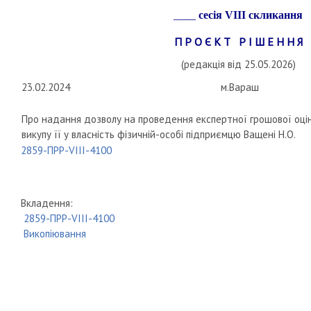
____
сесія
VIII
скликання
П Р О Є К Т Р І Ш Е Н Н Я
(редакція від 25.05.2026)
23.02.2024
м.Вараш
Про надання дозволу на проведення експертної грошової оцін
викупу її у власність фізичній-особі підприємцю Ващені Н.О.
2859-ПРР-VIII-4100
Вкладення:
2859-ПРР-VIII-4100
Викопіювання