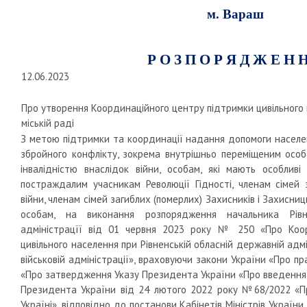
м. Вараш
Р О З П О Р Я Д Ж Е Н 
12.06.2023
Про утворення Координаційного центру підтримки цивільного 
міській раді
З метою підтримки та координації надання допомоги населе
збройного конфлікту, зокрема внутрішньо переміщеним особ
інвалідністю внаслідок війни, особам, які мають особливі
постраждалим учасникам Революції Гідності, членам сімей 
війни, членам сімей загиблих (померлих) Захисників і Захисни
особам, на виконання розпорядження начальника Рівне
адміністрацїї від 01 червня 2023 року № 250 «Про Коо
цивільного населення при Рівненській обласній державній адмін
військовій адміністрації», враховуючи закони України «Про п
«Про затвердження Указу Президента України «Про введення в
Президента України від 24 лютого 2022 року №68/2022 «П
Україні», відповідно до постанови Кабінетів Міністрів Україн