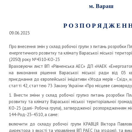
м. Вараш
Р О З П О Р Я Д Ж Е Н 
09.06.2023
Про внесення змін у склад робочої групи з питань розробки Пл
енергетичного розвитку та клімату Вараської міської територ
(2050) року №4310-КО-23
Враховуючи лист ВП «Рівненська АЕС» ДП «НАЕК «Енергоатом
на виконання рішення Вараської міської ради від 03 кв
приєднання до європейської ініціативи «Угода мерів - Схід»
статті 42, статтею 73 Закону України «Про місцеве самоврядув
1. Внести зміни у склад робочої групиз питань розробки Пл
розвитку та клімату Вараської міської територіальної грома
КО-23 (далі- Робоча група), затвердженої розпорядженням мі
144-Род-23-4310, а саме:
включити до складу робочої групи КРАВЦЯ Віктора Павлов
директора з якості та управління ВП РАЕС (за згодою), та викл