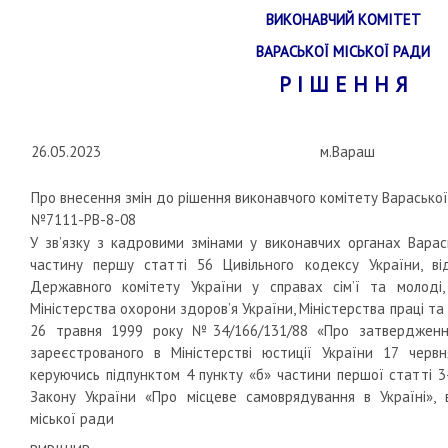
ВИКОНАВЧИЙ КОМІТЕТ
ВАРАСЬКОЇ МІСЬКОЇ РАДИ
Р І Ш Е Н Н Я
26.05.2023
м.Вараш
Про внесення змін до рішення виконавчого комітету Вараської 
№7111-РВ-8-08
У зв’язку з кадровими змінами у виконавчих органах Варас
частину першу статті 56 Цивільного кодексу України, ві
Державного комітету України у справах сім’ї та молоді, 
Міністерства охорони здоров’я України, Міністерства праці та 
26 травня 1999 року №34/166/131/88 «Про затвердження 
зареєстрованого в Міністерстві юстиції України 17 чер
керуючись підпунктом 4 пункту «б» частини першої статті 
Закону України «Про місцеве самоврядування в Україні», 
міської ради