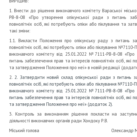
ВИРІШИВ:
1. Внести до рішення виконавчого комітету Вараської міськ
РВ-8-08 «Про утворення опікунської ради з питань заб
повнолітніх осіб, які потребують опіки або піклування та з
такі зміни:
1.1. Викласти Положення про опікунську раду з питань за
повнолітніх осіб, які потребують опіки або піклування №7110
виконавчого комітету від 25.01.2022 №7111-РВ-8-08 «Про 
питань забезпечення прав та інтересів повнолітніх осіб, які 
та затвердження Положення про неї» в новій редакції (додато
2.
2.
Затвердити новий склад
опікунської ради з питань з
повнолітніх осіб, які потребують опіки або піклування №7110-
виконавчого комітету від 25.01.2022 №7111-РВ-8-08 «Про 
питань забезпечення прав та інтересів повнолітніх осіб, які 
та затвердження Положення про неї»
(додаток 2).
3. Контроль за виконанням рішення покласти на заступни
діяльності виконавчих органів ради Хондоку Р.В.
Міський голова Олександр МЕ