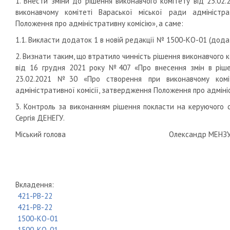
1. Внести зміни до рішення виконавчого комітету від 23.0
виконавчому комітеті Вараської міської ради адміністра
Положення про адміністративну комісію», а саме:
1.1. Викласти додаток 1 в новій редакції № 1500-КО-01 (дода
2. Визнати таким, що втратило чинність рішення виконавчого к
від 16 грудня 2021 року №407 «Про внесення змін в ріше
23.02.2021 №30 «Про створення при виконавчому коміт
адміністративної комісії, затвердження Положення про адміні
3. Контроль за виконанням рішення покласти на керуючого 
Сергія ДЕНЕГУ.
Міський голова Олекс
Вкладення:
421-РВ-22
421-РВ-22
1500-КО-01
1500-КО-01