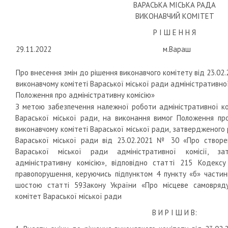
ВАРАСЬКА МІСЬКА РАДА
ВИКОНАВЧИЙ КОМІТЕТ
Р І Ш Е Н Н Я
29.11.2022
м.Вараш
Про внесення змін до рішення виконавчого комітету від 23.0
виконавчому комітеті Вараської міської ради адміністративної
Положення про адміністративну комісію»
З метою забезпечення належної роботи адміністративної ком
Вараської міської ради, на виконання вимог Положення про
виконавчому комітеті Вараської міської ради, затвердженого
Вараської міської ради від 23.02.2021 № 30 «Про створе
Вараської міської ради адміністративної комісії, з
адміністративну комісію», відповідно статті 215 Кодексу
правопорушення, керуючись підпунктом 4 пункту «б» частин
шостою статті 59Закону України «Про місцеве самоврядув
комітет Вараської міської ради
В И Р І Ш И В: