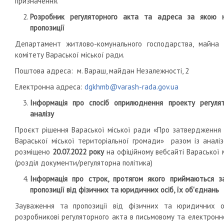
призначення.
Розробник регуляторного акта та адреса за якою 
пропозиції
Департамент житлово-комунального господарства, майна
комітету Вараської міської ради.
Поштова адреса: м. Вараш, майдан Незалежності, 2
Електронна адреса:
dgkhmb@varash-rada.gov.ua
Інформація про спосіб оприлюднення проекту регулят
аналізу
Проєкт рішення Вараської міської ради «Про затвердження 
Вараської міської територіальної громади»
разом із аналі
розміщено
20.07.2022 року
на офіційному вебсайті Вараської м
(розділ документи/регуляторна політика)
Інформація про строк
, протягом якого приймаються з
пропозиції від фізичних та юридичних осіб, їх об'єднань
Зауваження та пропозиції від фізичних та юридичних о
розробникові регуляторного акта в письмовому та електронно