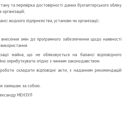
стану та перевірка достовірності даних бухгалтерського обліку
 організацій;
ансі жодного підприємства, установи чи організації;
а внесення змін до програмного забезпечення щодо наявності
 використання.
изації майна, що не обліковується на балансі відповідного
айно оприбуткувати згідно з чинним законодавством.
и роботи складати відповідні акти, з наданням рекомендацій
ня залишаю за собою.
др МЕНЗУЛ