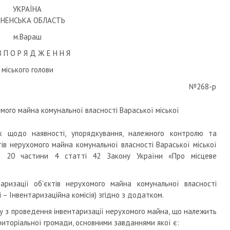
УКРАЇНА
ВНЕНСЬКА ОБЛАСТЬ
м.Вараш
З П О Р Я Д Ж Е Н Н Я
міського голови
№268-р
мого майна комунальної власності Вараської міської
х щодо наявності, упорядкування, належного контролю та
ів нерухомого майна комунальної власності Вараської міської
ом 20 частини 4 статті 42 Закону України «Про місцеве
аризації об’єктів нерухомого майна комунальної власності
 – Інвентаризаційна комісія) згідно з додатком.
оту з проведення інвентаризації нерухомого майна, що належить
риторіальної громади, основними завданнями якої є: