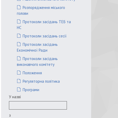
Розпорядження міського
голови
Протоколи засідань ТЕБ та
НС
Протоколи засідань сесії
Протоколи засідань
Економічної Ради
Протоколи засідань
виконавчого комітету
Положення
Регуляторна політика
Програми
У назві
з