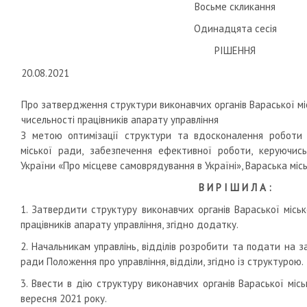
Восьме скликання
Одинадцята сесія
РІШЕННЯ
20.08.2021
Про затвердження структури виконавчих органів Вараської міс
чисельності працівників апарату управління
З метою оптимізації структури та вдосконалення роботи 
міської ради, забезпечення ефективної роботи, керуючис
України «Про місцеве самоврядування в Україні», Вараська міс
В И Р І Ш И Л А :
1. Затвердити структуру виконавчих органів Вараської міськ
працівників апарату управління, згідно додатку.
2. Начальникам управлінь, відділів розробити та подати на 
ради Положення про управління, відділи, згідно із структурою.
3. Ввести в дію структуру виконавчих органів Вараської місь
вересня 2021 року.