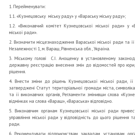
1. Перейменувати:
1.1. «Кузнецовську міську раду» у «Вараську міську раду»;
1.2. «Виконавчий комітет Кузнецовської міської ради» у «
міської ради».
2. Визначити місцезнаходження Вараської міської ради та її
Незалежності
1, м
. Вараш, Рівненська обл., Україна.
3. Міському голові С.І. Анощенку в установленому законо
державну реєстрацію внесення змін до відомостей про юрид
рішення.
4. Внести зміни до рішень Кузнецовської міської ради, її
затверджені Статут територіальної громади міста, символіка
та її виконавчих органів, Регламенти змінивши слова «Кузне
відмінках на слова «Вараш», «Вараська» відповідно.
5. Виконавчим органам Кузнецовської міської ради приве
управління міської ради у відповідність до цього рішення т
ради.
6. Рекомендувати підприємствам, закладам, установам, орга