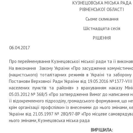
КУЗНЕЦОВСЬКА МІСЬКА РАДА
РІВНЕНСЬКОЇ ОБЛАСТІ
Сьоме скликання
Шістнадцята сесія
РІШЕННЯ
06.04.2017
Про перейменування Кузнецовської міської ради та її виконав
На виконання Закону України «Про засудження комуністичног
(нацистського) тоталітарних режимів в Україні та заборону 
Постанови Верховної Ради України від 19.05.2016 №1377-VII
населених пунктів та районів» з врахуванням наказу Міні
05.03.2012 № 368/5 «Про затвердження Вимог до написання 
її відокремленого підрозділу, громадського формування, що н
крім організації профспілки» із внесеними до нього змінами, ке
України від 21.05.1997 № 280/97-ВР «Про місцеве самоврядува
нього змінами, Кузнецовська міська рада
ВИРІШИЛА: