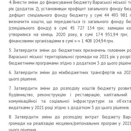
4. Внести зміни до фінансування бюджету Вараської міської 
рік (додаток 2), установивши профіцит загального фонду бюд
дефіцит спеціального фонду бюджету у сумі 44 493 981 г
визначити кошти, що передаються із загального фонду 
(спеціального фонду) в сумі 45 727 134 грн; залишки ко
утворилися на кінець 2020 року, в сумі 174 951,94 грн;
фінансовими організаціями в сумі «-» 1 408 104,94 грн.
5. Затвердити зміни до бюджетних призначень головним р
Вараської міської територіальної громади на 2021 рік у розрі
бюджетними програмами згідно з додатком 3 до цього рішенн
6. Затвердити зміни до міжбюджетних трансфертів на 202
цього рішення.
7. Затвердити зміни до розподілу коштів бюджету розвит
будівництво, реконструкцію і реставрацію, капітальний 
комунікаційної та соціальної інфраструктури за об'єк
видатками у 2021 році згідно з додатком 5 до цього рішення.
8. Затвердити зміни до розподілу витрат бюджету Варас
громади на реалізацію місцевих/регіональних програм у 202
цього рішення.