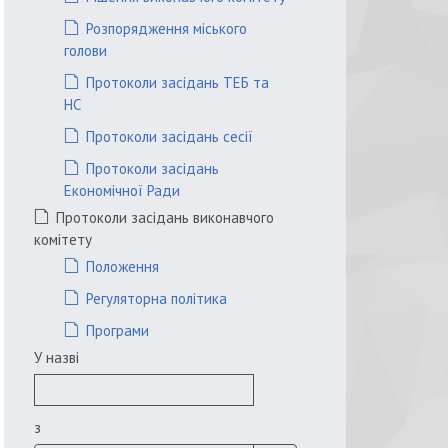
Розпорядження міського
голови
Протоколи засідань ТЕБ та
НС
Протоколи засідань сесії
Протоколи засідань
Економічної Ради
Протоколи засідань виконавчого
комітету
Положення
Регуляторна політика
Програми
У назві
з