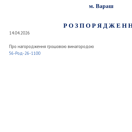
м. Вараш
Р О З П О Р Я Д Ж Е Н 
14.04.2026
Про нагородження грошовою винагородою
56-Род-26-1100