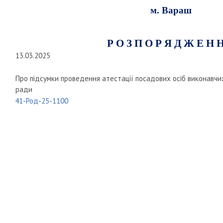
м. Вараш
Р О З П О Р Я Д Ж Е Н 
13.03.2025
Про підсумки проведення атестації посадових осіб виконавчих
ради
41-Род-25-1100