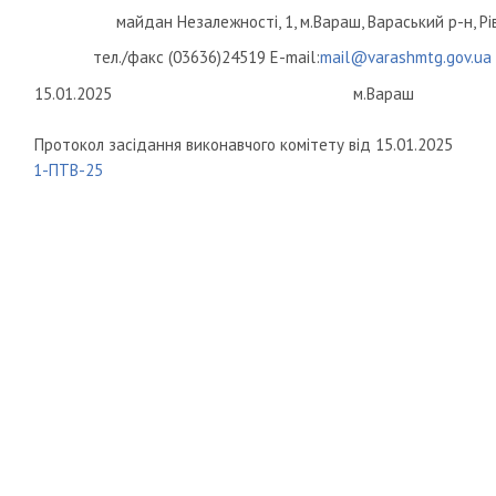
майдан Незалежності, 1, м.Вараш, Вараський р-н, Рі
тел./факс (03636)24519 E-mail:
mail@varashmtg.gov.ua
15.01.2025
м.Вараш
Протокол засідання виконавчого комітету від 15.01.2025
1-ПТВ-25