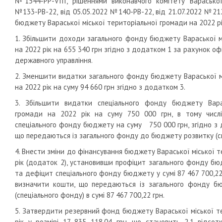
№1544-РР-VIII, рішеннями виконавчого комітету Вараської
№133-РВ-22, від 05.05.2022 №140-РВ-22, від 21.07.2022 №21
бюджету Вараської міської територіальної громади на 2022 рік
1. Збільшити доходи загального фонду бюджету Вараської м
на 2022 рік на 655 340 грн згідно з додатком 1 за рахунок оф
державного управління.
2. Зменшити видатки загального фонду бюджету Вараської м
на 2022 рік на суму 94 660 грн згідно з додатком 3.
3. Збільшити видатки спеціального фонду бюджету Варас
громади на 2022 рік на суму 750 000 грн, в тому числ
спеціального фонду бюджету на суму 750 000 грн, згідно з 
що передаються із загального фонду до бюджету розвитку (с
4. Внести зміни до фінансування бюджету Вараської міської 
рік (додаток 2), установивши профіцит загального фонду бюд
та дефіцит спеціального фонду бюджету у сумі 87 467 700,22
визначити кошти, що передаються із загального фонду 
(спеціального фонду) в сумі 87 467 700,22 грн.
5. Затвердити резервний фонд бюджету Вараської міської т
рік у розмірі 17 835 118,04 грн, що становить 2,1 відсот