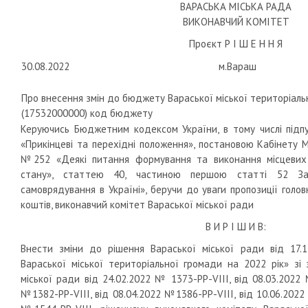
ВАРАСЬКА МІСЬКА РАДА
ВИКОНАВЧИЙ КОМІТЕТ
Проєкт Р І Ш Е Н Н Я
30.08.2022
м.Вараш
Про внесення змін до бюджету Вараської міської територіаль
(17532000000) код бюджету
Керуючись Бюджетним кодексом України, в тому числі підпу
«Прикінцеві та перехідні положення», постановою Кабінету Мі
№252 «Деякі питання формування та виконання місцевих
стану», статтею 40, частиною першою статті 52 За
самоврядування в Україні», беручи до уваги пропозиції гол
коштів, виконавчий комітет Вараської міської ради
В И Р І Ш И В:
Внести зміни до рішення Вараської міської ради від 1
Вараської міської територіальної громади на 2022 рік» зі
міської ради від 24.02.2022 № 1373-РР-VIII, від 08.03.2022 
№1382-PP-VIII, від 08.04.2022 №1386-РР-VIII, від 10.06.2022 