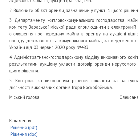
адресою: с.Сопачів, вул.Центральна, 14а.
2. Включити об’єкт оренди, зазначений у пункті 1 цього рішенн
3. Департаменту житлово-комунального господарства, майн
комітету Вараської міської ради оприлюднити в електронній 
оголошення про передачу майна в оренду на аукціоні відп
оренду державного та комунального майна, затвердженого п
України від 03 червня 2020 року №483.
4. Адміністративно-господарському відділу виконавчого комі
результатами аукціону укласти договір оренди нерухомого 
цього рішення.
5. Контроль за виконанням рішення покласти на заступни
діяльності виконавчих органів Ігоря Воскобойника.
Міський голова Олександр М
Вкладення:
Рішення (pdf)
Рішення (doc)