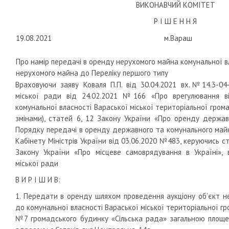
ВИКОНАВЧИЙ КОМІТЕТ
Р І Ш Е Н Н Я
19.08.2021
м.Вараш
Про намір передачі в оренду нерухомого майна комунальної в
нерухомого майна до Переліку першого типу
Враховуючи заяву Коваля П.П. від 30.04.2021 вх.№14.3-04
міської ради від 24.02.2021 №166 «Про врегулювання 
комунальної власності Вараської міської територіальної грома
змінами), статей 6, 12 Закону України «Про оренду держав
Порядку передачі в оренду державного та комунального май
Кабінету Міністрів України від 03.06.2020 №483, керуючись с
Закону України «Про місцеве самоврядування в Україні», 
міської ради
В И Р І Ш И В:
1. Передати в оренду шляхом проведення аукціону об’єкт н
до комунальної власності Вараської міської територіальної 
№7 громадського будинку «Сільська рада» загальною площе